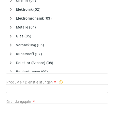
Chemie (01)
SWARCO Finnland
Elektronik (02)
SWARCO Dänemark
Elektromechanik (03)
SWARCO Italien
Metalle (04)
SWARCO Rumänien
Glas (05)
SWARCO Slowenien
Verpackung (06)
SWARCO Australien
Kunststoff (07)
SWARCO Niederlande
Detektor (Sensor) (08)
Bauleistungen (09)
IT Hardware/Software (10)
Produkte / Dienstleistungen
Logistik (11)
Versorgung/Energie (12)
Gründungsjahr
Dienstleistung (13)